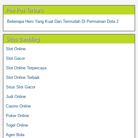
Pos-Pos Terbaru
Beberapa Hero Yang Kuat Dan Termudah Di Permainan Dota 2
Situs Gambling
Slot Online
Slot Gacor
Slot Online Terpercaya
Slot Online Terbaik
Situs Slot Gacor
Judi Online
Casino Online
Poker Online
Togel Online
Agen Bola