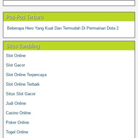
Pos-Pos Terbaru
Beberapa Hero Yang Kuat Dan Termudah Di Permainan Dota 2
Situs Gambling
Slot Online
Slot Gacor
Slot Online Terpercaya
Slot Online Terbaik
Situs Slot Gacor
Judi Online
Casino Online
Poker Online
Togel Online