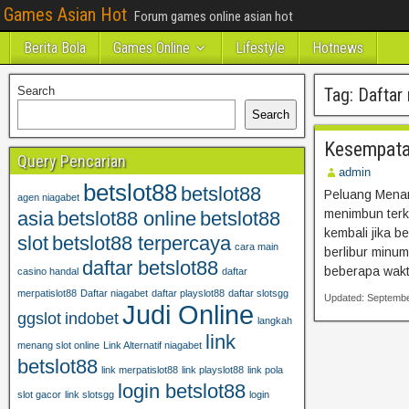
Games Asian Hot
Forum games online asian hot
Berita Bola
Games Online
Lifestyle
Hotnews
Search
Tag:
Daftar 
Search
Kesempatan
Query Pencarian
admin
betslot88
betslot88
Peluang Menan
agen niagabet
menimbun terka
asia
betslot88 online
betslot88
kembali jika 
slot
betslot88 terpercaya
cara main
berlibur minum
daftar betslot88
beberapa wakt
casino handal
daftar
merpatislot88
Daftar niagabet
daftar playslot88
daftar slotsgg
Updated: Septembe
Judi Online
ggslot
indobet
langkah
link
menang slot online
Link Alternatif niagabet
betslot88
link merpatislot88
link playslot88
link pola
login betslot88
slot gacor
link slotsgg
login