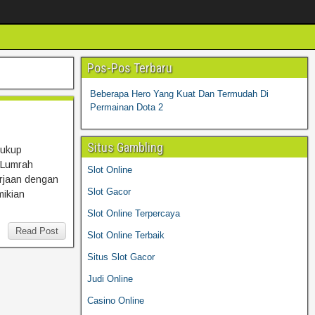
Pos-Pos Terbaru
Beberapa Hero Yang Kuat Dan Termudah Di
Permainan Dota 2
Situs Gambling
cukup
u Lumrah
Slot Online
erjaan dengan
Slot Gacor
mikian
Slot Online Terpercaya
Read Post
Slot Online Terbaik
Situs Slot Gacor
Judi Online
Casino Online