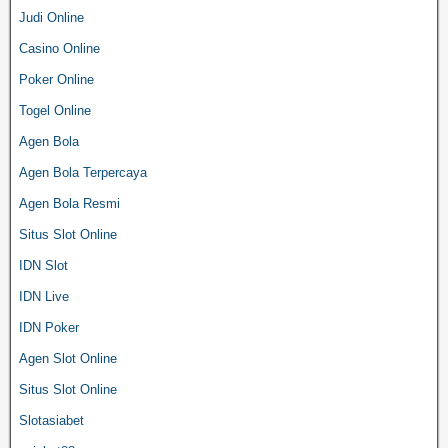
Judi Online
Casino Online
Poker Online
Togel Online
Agen Bola
Agen Bola Terpercaya
Agen Bola Resmi
Situs Slot Online
IDN Slot
IDN Live
IDN Poker
Agen Slot Online
Situs Slot Online
Slotasiabet