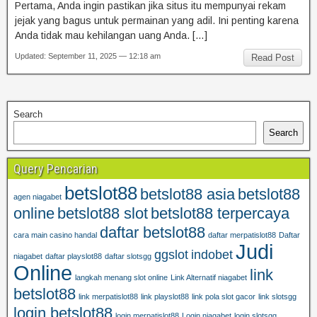
Pertama, Anda ingin pastikan jika situs itu mempunyai rekam
jejak yang bagus untuk permainan yang adil. Ini penting karena
Anda tidak mau kehilangan uang Anda. […]
Updated: September 11, 2025 — 12:18 am
Read Post
Search
Search
Query Pencarian
betslot88
betslot88 asia
betslot88
agen niagabet
online
betslot88 slot
betslot88 terpercaya
daftar betslot88
cara main casino handal
daftar merpatislot88
Daftar
Judi
ggslot
indobet
niagabet
daftar playslot88
daftar slotsgg
Online
link
langkah menang slot online
Link Alternatif niagabet
betslot88
link merpatislot88
link playslot88
link pola slot gacor
link slotsgg
login betslot88
login merpatislot88
Login niagabet
login slotsgg