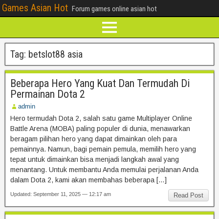
Games Asian Hot
Forum games online asian hot
Tag:
betslot88 asia
Beberapa Hero Yang Kuat Dan Termudah Di
Permainan Dota 2
admin
Hero termudah Dota 2, salah satu game Multiplayer Online
Battle Arena (MOBA) paling populer di dunia, menawarkan
beragam pilihan hero yang dapat dimainkan oleh para
pemainnya. Namun, bagi pemain pemula, memilih hero yang
tepat untuk dimainkan bisa menjadi langkah awal yang
menantang. Untuk membantu Anda memulai perjalanan Anda
dalam Dota 2, kami akan membahas beberapa […]
Updated: September 11, 2025 — 12:17 am
Read Post