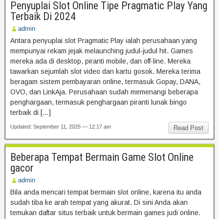
Penyuplai Slot Online Tipe Pragmatic Play Yang
Terbaik Di 2024
admin
Antara penyuplai slot Pragmatic Play ialah perusahaan yang
mempunyai rekam jejak melaunching judul-judul hit. Games
mereka ada di desktop, piranti mobile, dan off-line. Mereka
tawarkan sejumlah slot video dan kartu gosok. Mereka terima
beragam sistem pembayaran online, termasuk Gopay, DANA,
OVO, dan LinkAja. Perusahaan sudah memenangi beberapa
penghargaan, termasuk penghargaan piranti lunak bingo
terbaik di […]
Updated: September 11, 2025 — 12:17 am
Read Post
Beberapa Tempat Bermain Game Slot Online
gacor
admin
Bila anda mencari tempat bermain slot online, karena itu anda
sudah tiba ke arah tempat yang akurat. Di sini Anda akan
temukan daftar situs terbaik untuk bermain games judi online.