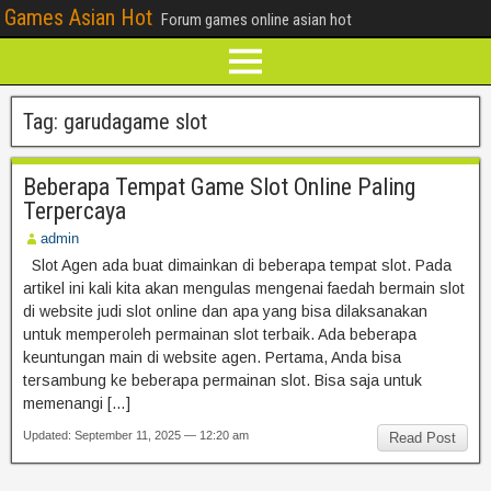
Games Asian Hot
Forum games online asian hot
Tag:
garudagame slot
Beberapa Tempat Game Slot Online Paling
Terpercaya
admin
Slot Agen ada buat dimainkan di beberapa tempat slot. Pada
artikel ini kali kita akan mengulas mengenai faedah bermain slot
di website judi slot online dan apa yang bisa dilaksanakan
untuk memperoleh permainan slot terbaik. Ada beberapa
keuntungan main di website agen. Pertama, Anda bisa
tersambung ke beberapa permainan slot. Bisa saja untuk
memenangi […]
Updated: September 11, 2025 — 12:20 am
Read Post