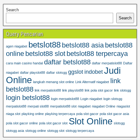
Search
Search
Query Pencarian
betslot88
betslot88 asia
betslot88
agen niagabet
online
betslot88 slot
betslot88 terpercaya
daftar betslot88
cara main casino handal
daftar merpatislot88
Daftar
Judi
ggslot
indobet
niagabet
daftar playslot88
daftar slotsgg
Online
link
langkah menang slot online
Link Alternatif niagabet
betslot88
link merpatislot88
link playslot88
link pola slot gacor
link slotsgg
login betslot88
login merpatislot88
Login niagabet
login slotsgg
merpatislot88
merpati slot88
merpatislot88 slot
niagabet
niagabet Online
niagaslot
niaga slot
playking online
playking terpercaya
pola slot gacor
pola slot gacor asia
Slot Online
pola slot gacor online
pola slot gacor slot
slotsgg
slotsgg asia
slotsgg online
slotsgg slot
slotsgg terpercaya