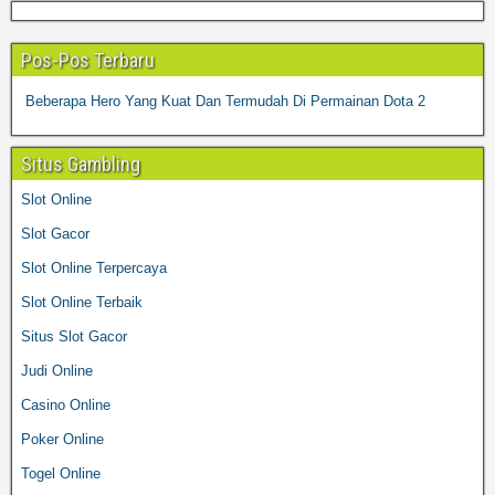
Pos-Pos Terbaru
Beberapa Hero Yang Kuat Dan Termudah Di Permainan Dota 2
Situs Gambling
Slot Online
Slot Gacor
Slot Online Terpercaya
Slot Online Terbaik
Situs Slot Gacor
Judi Online
Casino Online
Poker Online
Togel Online