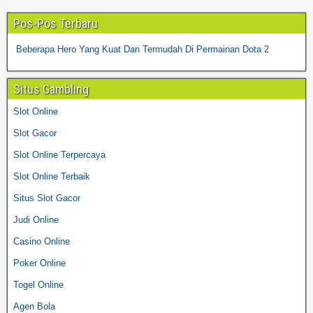
Pos-Pos Terbaru
Beberapa Hero Yang Kuat Dan Termudah Di Permainan Dota 2
Situs Gambling
Slot Online
Slot Gacor
Slot Online Terpercaya
Slot Online Terbaik
Situs Slot Gacor
Judi Online
Casino Online
Poker Online
Togel Online
Agen Bola