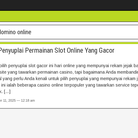
omino online
 Penyuplai Permainan Slot Online Yang Gacor
pilih penyuplai slot gacor ini hari online yang mempunyai rekam jejak ba
ite yang tawarkan permainan casino, tapi bagaimana Anda memband
 yang perlu Anda kenali untuk pilih penyuplai yang mempunyai rekam je
t ini ialah beberapa casino online terpopuler yang tawarkan service te
k. […]
r 11, 2025 — 12:18 am