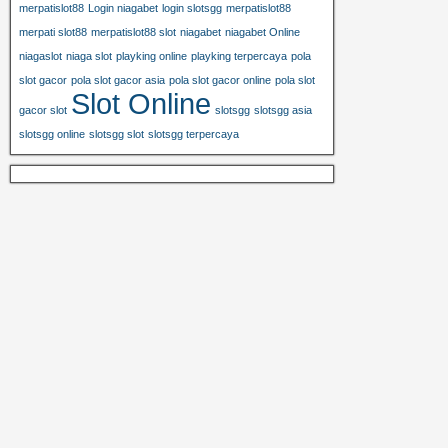
merpatislot88
Login niagabet
login slotsgg
merpatislot88
merpati slot88
merpatislot88 slot
niagabet
niagabet Online
niagaslot
niaga slot
playking online
playking terpercaya
pola
slot gacor
pola slot gacor asia
pola slot gacor online
pola slot
Slot Online
gacor slot
slotsgg
slotsgg asia
slotsgg online
slotsgg slot
slotsgg terpercaya