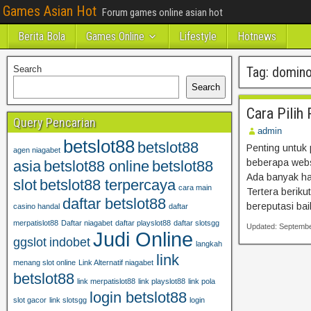
Games Asian Hot
Forum games online asian hot
Berita Bola
Games Online
Lifestyle
Hotnews
Search
Tag:
domino
Search
Cara Pilih
Query Pencarian
admin
betslot88
betslot88
Penting untuk 
agen niagabet
beberapa webs
asia
betslot88 online
betslot88
Ada banyak hal
slot
betslot88 terpercaya
cara main
Tertera beriku
daftar betslot88
bereputasi bai
casino handal
daftar
merpatislot88
Daftar niagabet
daftar playslot88
daftar slotsgg
Updated: Septembe
Judi Online
ggslot
indobet
langkah
link
menang slot online
Link Alternatif niagabet
betslot88
link merpatislot88
link playslot88
link pola
login betslot88
slot gacor
link slotsgg
login