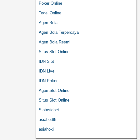
Poker Online
Togel Online
Agen Bola
Agen Bola Terpercaya
Agen Bola Resmi
Situs Slot Online
IDN Slot
IDN Live
IDN Poker
Agen Slot Online
Situs Slot Online
Slotasiabet
asiabet88
asiahoki